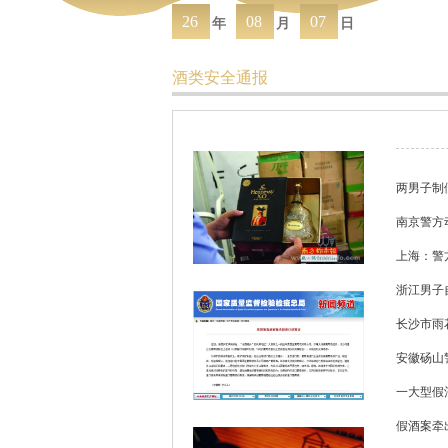
26
08
07
年
月
日
酒类安全通报
两男子制
南京警方
上海：警
浙江男子
长沙市雨
安徽砀山
一大型假
假酒案牵