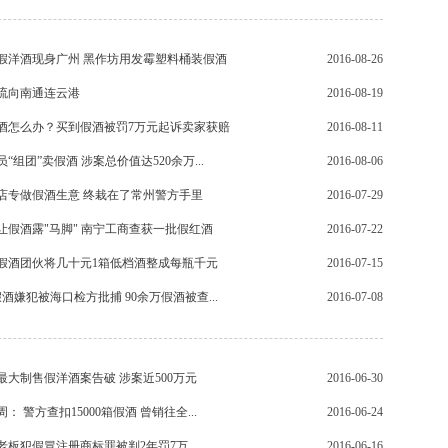
假洋酒现身广州 黑作坊用发霉塑料桶装假酒
2016-08-26
流向南通连云港
2016-08-19
酒怎么办？买到假酒被罚7万元起诉卖家获赔
2016-08-11
“组团”卖假酒 涉案总价值达520余万...
2016-08-06
店专做假酒生意 终栽在了常州警方手里
2016-07-29
让假酒露"马脚" 南宁工商查获一批假红酒
2016-07-22
假酒团伙将几十元1箱低档酒整成每瓶千元
2016-07-15
酒嫌犯被海口检方批捕 90余万假酒被查...
2016-07-08
最大制售假洋酒案告破 涉案近500万元
2016-06-30
： 警方查扣15000箱假酒 曾销往全...
2016-06-24
老板犯假冒注册商标罪被判2年罚7万
2016-06-16