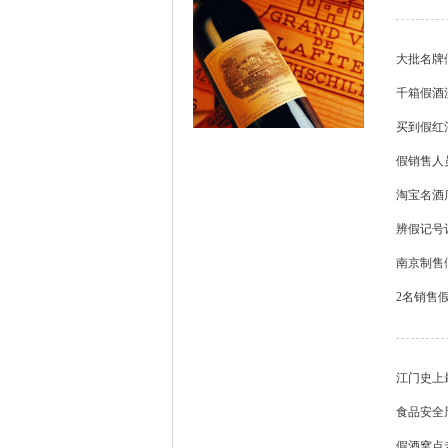
大批名牌
千箱假酒
买到假红
假销售人员
淘宝名酒
辨假记号
南京制售
2名销售假
江门史上
食品安全周
假酒窝点