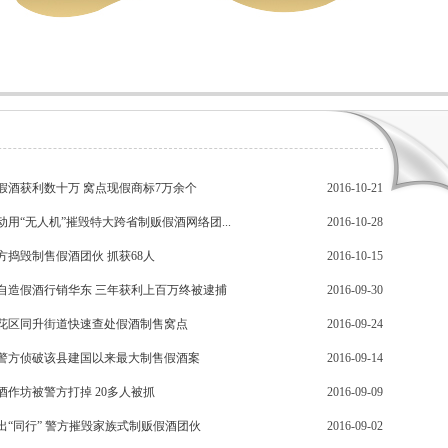
假酒获利数十万 窝点现假商标7万余个
2016-10-21
动用“无人机”摧毁特大跨省制贩假酒网络团...
2016-10-28
方捣毁制售假酒团伙 抓获68人
2016-10-15
自造假酒行销华东 三年获利上百万终被逮捕
2016-09-30
花区同升街道快速查处假酒制售窝点
2016-09-24
警方侦破该县建国以来最大制售假酒案
2016-09-14
酒作坊被警方打掉 20多人被抓
2016-09-09
出“同行” 警方摧毁家族式制贩假酒团伙
2016-09-02