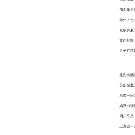
加工销售
滁州：七
老板身兼
龙岗捣毁一
男子在超
北海市涠
英山城北工
乌市一家
婚宴出现
四川平昌：
上海去年来