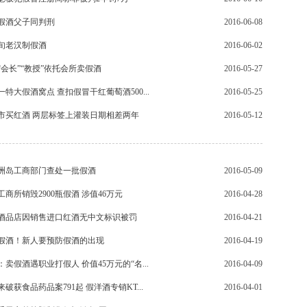
假酒父子同判刑
2016-06-08
旬老汉制假酒
2016-06-02
“会长”“教授”依托会所卖假酒
2016-05-27
特大假酒窝点 查扣假冒干红葡萄酒500...
2016-05-25
市买红酒 两层标签上灌装日期相差两年
2016-05-12
洲岛工商部门查处一批假酒
2016-05-09
商所销毁2900瓶假酒 涉值46万元
2016-04-28
酒品店因销售进口红酒无中文标识被罚
2016-04-21
假酒！新人要预防假酒的出现
2016-04-19
卖假酒遇职业打假人 价值45万元的“名...
2016-04-09
破获食品药品案791起 假洋酒专销KT...
2016-04-01