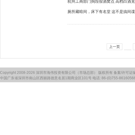
杭州工商部门捣毁假酒窝点 高档白酒
厕所藏暗间，床下有名堂 这不是搞间
上一页
……
Copyright 2008-2026 深圳市海伟投资有限公司（市场总部） 版权所有 备案/许可证
中国广东省深圳市南山区西丽路德意名居1期商业区101号 电话: 86-(0)755-86160566 传真: