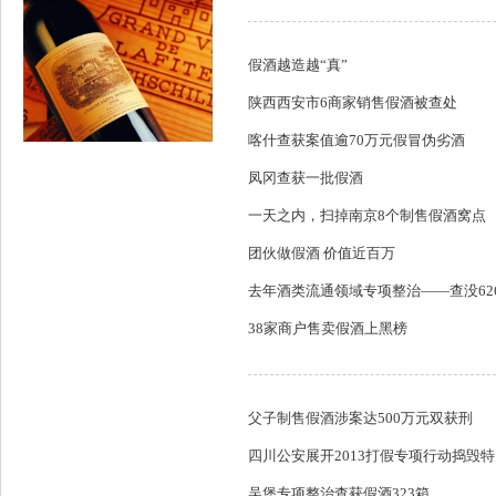
假酒越造越“真”
陕西西安市6商家销售假酒被查处
喀什查获案值逾70万元假冒伪劣酒
凤冈查获一批假酒
一天之内，扫掉南京8个制售假酒窝点
团伙做假酒 价值近百万
去年酒类流通领域专项整治——查没626
38家商户售卖假酒上黑榜
父子制售假酒涉案达500万元双获刑
四川公安展开2013打假专项行动捣毁特大
吴堡专项整治查获假酒323箱