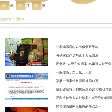
26
08
09
年
月
日
酒类安全通报
一家烟酒店内查出假酒两千箱
哥俩家庭作坊勾兑千万元假酒
湖北致5人死亡假酒案1名嫌疑人获死缓
一瓶假酒，牵出亿元大案
福鼎一商家销售假酒被罚11万
陕西破获特大制售假烟酒案 涉案价值达2
呼和浩特警方查处涉案210万元假烟假
网售假酒成网民投诉的热点之一