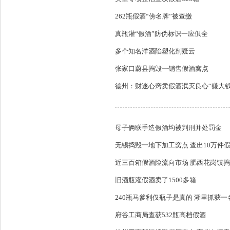
262瓶假酒“傍名牌”被查缴
真瓶灌“假酒”防伪标识一应俱全
多个知名洋酒陷塑化剂疑云
张家口蔚县捣毁一销售假酒窝点
德州：财迷心窍卖假酒泯灭良心“赚大钱
母子俩联手造假酒均被判刑并处罚金
无锡捣毁一地下加工窝点 查出10万件
近三百箱假酒险流向市场 肥西花岗镇
旧酒瓶灌假酒卖了1500多箱
240瓶马爹利仅瓶子是真的 湖里抓获
府谷工商局查获532瓶高档假酒