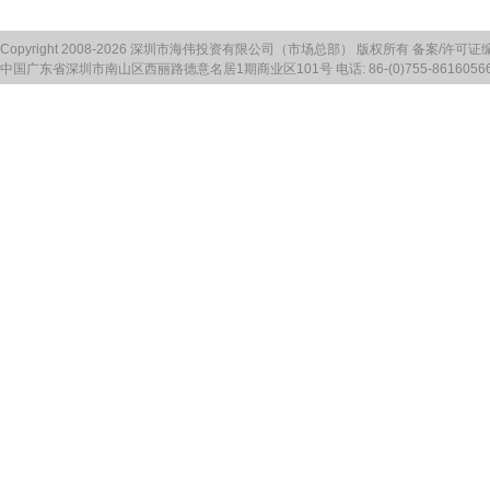
Copyright 2008-2026 深圳市海伟投资有限公司（市场总部） 版权所有 备案/许可证
中国广东省深圳市南山区西丽路德意名居1期商业区101号 电话: 86-(0)755-86160566 传真: