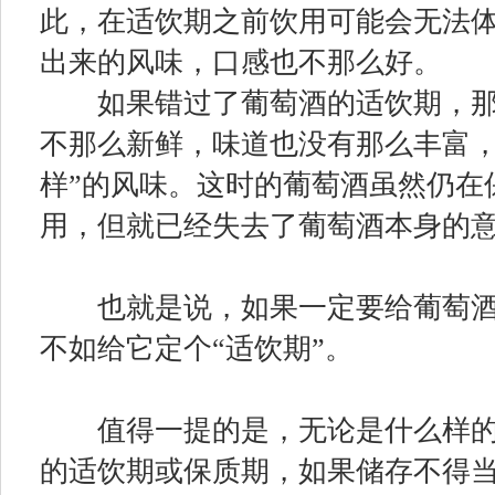
此，在适饮期之前饮用可能会无法
出来的风味，口感也不那么好。
如果错过了葡萄酒的适饮期，
不那么新鲜，味道也没有那么丰富，
样”的风味。这时的葡萄酒虽然仍在
用，但就已经失去了葡萄酒本身的
也就是说，如果一定要给葡萄酒
不如给它定个“适饮期”。
值得一提的是，无论是什么样
的适饮期或保质期，如果储存不得