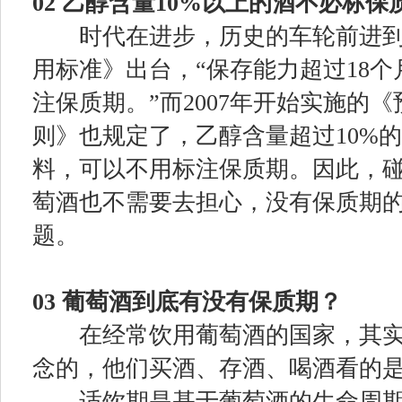
02 乙醇含量10%以上的酒不必标保
时代在进步，历史的车轮前进到
用标准》出台，“保存能力超过18
注保质期。”而2007年开始实施的
则》也规定了，乙醇含量超过10%
料，可以不用标注保质期。因此，
萄酒也不需要去担心，没有保质期
题。
03 葡萄酒到底有没有保质期？
在经常饮用葡萄酒的国家，其
念的，他们买酒、存酒、喝酒看的是
适饮期是基于葡萄酒的生命周