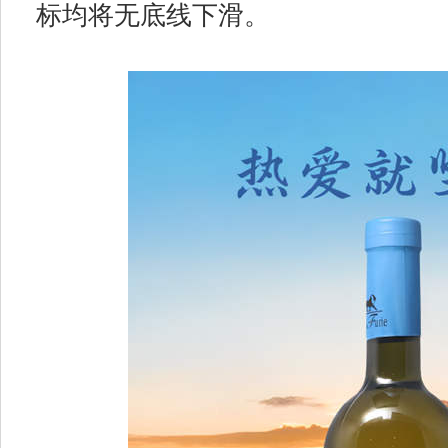
标均将无底线下滑。