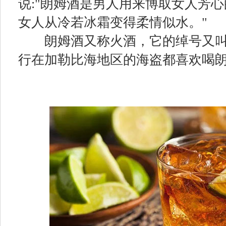
说:"朗姆酒是男人用来博取女人芳
女人从冷若冰霜变得柔情似水。"
朗姆酒又称火酒，它的绰号又叫
行在加勒比海地区的海盗都喜欢喝