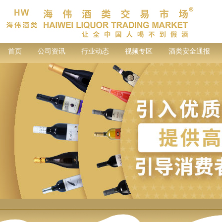
首页
公司资讯
行业动态
视频专区
酒类安全通报