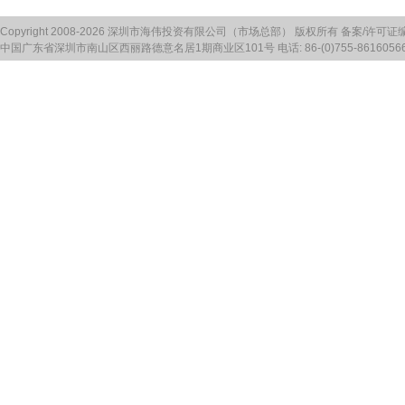
Copyright 2008-2026 深圳市海伟投资有限公司（市场总部） 版权所有 备案/许可证
中国广东省深圳市南山区西丽路德意名居1期商业区101号 电话: 86-(0)755-86160566 传真: