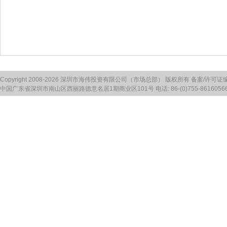
Copyright 2008-2026 深圳市海伟投资有限公司（市场总部） 版权所有 备案/许可证
中国广东省深圳市南山区西丽路德意名居1期商业区101号 电话: 86-(0)755-86160566 传真: