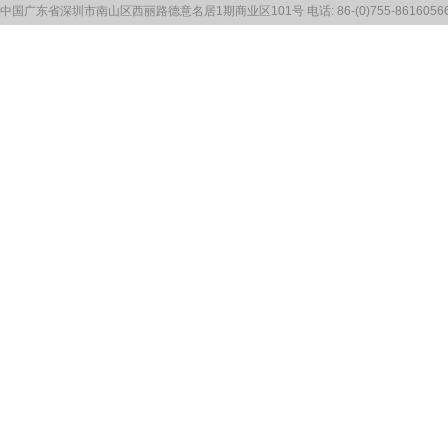
中国广东省深圳市南山区西丽路德意名居1期商业区101号 电话: 86-(0)755-86160566 传真: