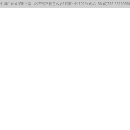
中国广东省深圳市南山区西丽路德意名居1期商业区101号 电话: 86-(0)755-86160566 传真: