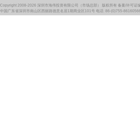
Copyright 2008-2026 深圳市海伟投资有限公司（市场总部） 版权所有 备案/许可证
中国广东省深圳市南山区西丽路德意名居1期商业区101号 电话: 86-(0)755-86160566 传真: