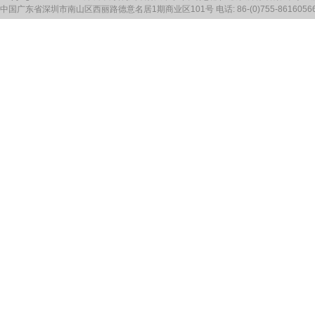
中国广东省深圳市南山区西丽路德意名居1期商业区101号 电话: 86-(0)755-86160566 传真: