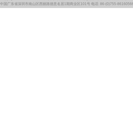
中国广东省深圳市南山区西丽路德意名居1期商业区101号 电话: 86-(0)755-86160566 传真: