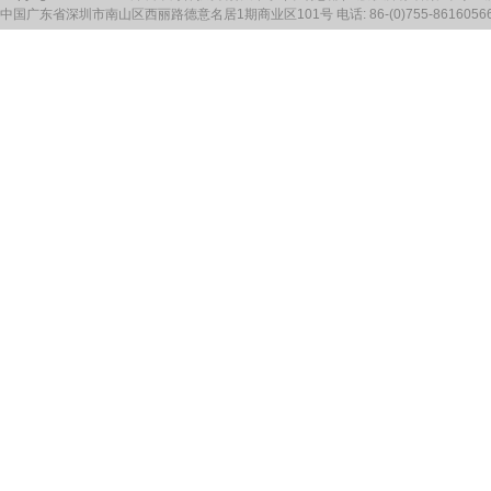
中国广东省深圳市南山区西丽路德意名居1期商业区101号 电话: 86-(0)755-86160566 传真: