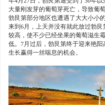
年4月27日，勃艮第遭受到了30年
大量刚发芽的葡萄芽死亡，导致葡萄
勃艮第部分地区也遭遇了大大小小
来到6月，上天并没有就此放过勃艮
较高，使不少已经坐果的葡萄滋生
低。7月过后，勃艮第终于迎来艳阳
生长赢得一丝喘息的机会。