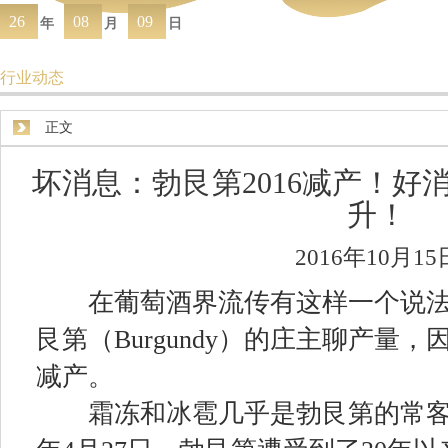
26
08
09
年
月
日
行业动态
正文
坏消息：勃艮第2016减产！好
升！
2016年10月15
在葡萄酒界流传有这样一个说法
艮第（Burgundy）的庄主聊产量
减产。
霜冻和冰雹几乎是勃艮第的常客，