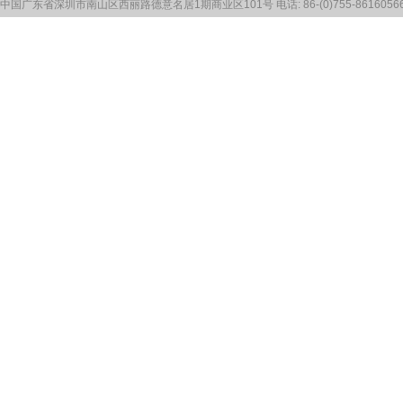
中国广东省深圳市南山区西丽路德意名居1期商业区101号 电话: 86-(0)755-86160566 传真: