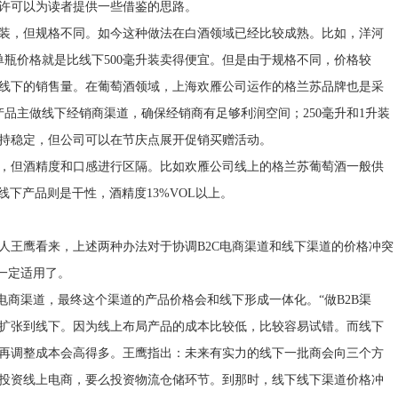
许可以为读者提供一些借鉴的思路。
装，但规格不同。如今这种做法在白酒领域已经比较成熟。比如，洋河
单瓶价格就是比线下500毫升装卖得便宜。但是由于规格不同，价格较
线下的销售量。在葡萄酒领域，上海欢雁公司运作的格兰苏品牌也是采
产品主做线下经销商渠道，确保经销商有足够利润空间；250毫升和1升装
持稳定，但公司可以在节庆点展开促销买赠活动。
，但酒精度和口感进行区隔。比如欢雁公司线上的格兰苏葡萄酒一般供
线下产品则是干性，酒精度13%VOL以上。
王鹰看来，上述两种办法对于协调B2C电商渠道和线下渠道的价格冲突
一定适用了。
商渠道，最终这个渠道的产品价格会和线下形成一体化。“做B2B渠
扩张到线下。因为线上布局产品的成本比较低，比较容易试错。而线下
再调整成本会高得多。王鹰指出：未来有实力的线下一批商会向三个方
投资线上电商，要么投资物流仓储环节。到那时，线下线下渠道价格冲