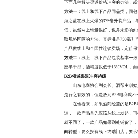
下面几种解决渠道价格冲突的办法，或
方法一：
线上和线下产品同品类，同包
海之蓝在线上火爆的375毫升装产品，
低，虽然网上销量很好，也并未影响到
取规格区隔的方法。其标准是750毫升
产品做线上和全国性连锁卖场，定价保
方法二：
线上、线下产品包装基本一致
应半干型，酒精度数低于13%VOL，而
B2B领域渠道冲突趋缓
山东电商协会副会长、酒帮主创始人
是行之有效的，但是放到B2B电商就不
在他看来，如果酒商经营的是B2B电
道，一款产品首先应该从线上发起，再
就不同了，一款产品如果到处铺货了，
向转型：要么投资线下终端门店，要么