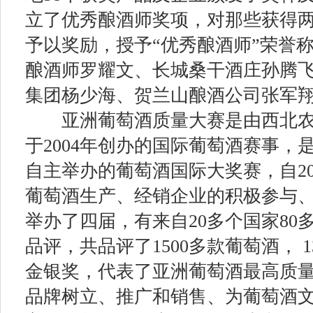
立了优秀酿酒师奖项，对那些获得
予以奖励，授予
“
优秀酿酒师
”
荣誉
酿酒师罗耀文、长城桑干酒庄孙腾
集团杨少海、贺兰山酿酒公司张军
亚洲葡萄酒质量大赛是由西北农
于
2004
年创办的国际葡萄酒赛事，
自主举办的葡萄酒国际大奖赛，自
2
葡萄酒生产、经销企业的积极参与
举办了四届，有来自
20
多个国家
80
品评，共品评了
1500
多款葡萄酒，
1
金银奖，代表了亚洲葡萄酒最高质
品牌树立、推广和销售、为葡萄酒