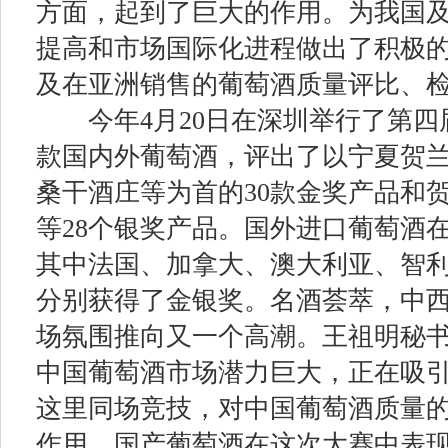
方面，起到了巨大的作用。为我国
提高和市场国际化进程做出了积极
及在亚洲销售的葡萄酒质量评比、
今年
4
月
20
日在深圳举行了第四
款国内外葡萄酒，评出了以宁夏贺
桑干酒庄等为首的
30
款金奖产品和
等
28
个银奖产品。国外进口葡萄酒
其中法国、加拿大、澳大利亚、智
分别获得了金银奖。名酒荟萃，中
场氛围推向又一个高潮。王祖明秘
中国葡萄酒市场潜力巨大，正在吸
这里同场竞技，对中国葡萄酒质量
作用，国产葡萄酒在这次大赛中表