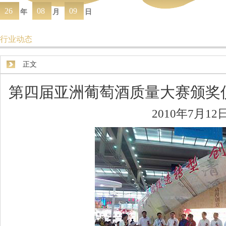
26
08
09
年
月
日
行业动态
正文
第四届亚洲葡萄酒质量大赛颁奖
2010年7月12