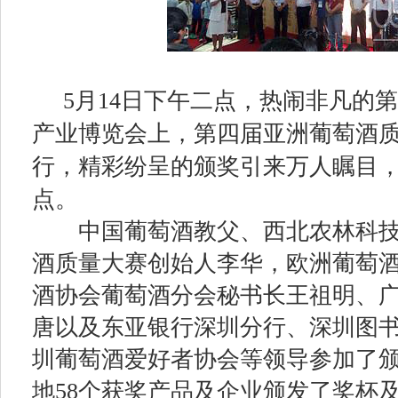
5
月
14
日
下午二点，热闹非凡的第
产业博览会上，第四届亚洲葡萄酒
行，精彩纷呈的颁奖引来万人瞩目
点。
中国葡萄酒教父、西北农林科技
酒质量大赛创始人李华，欧洲葡萄
酒协会葡萄酒分会秘书长王祖明、
唐以及东亚银行深圳分行、深圳图
圳葡萄酒爱好者协会等领导参加了
地
58
个获奖产品及企业颁发了奖杯